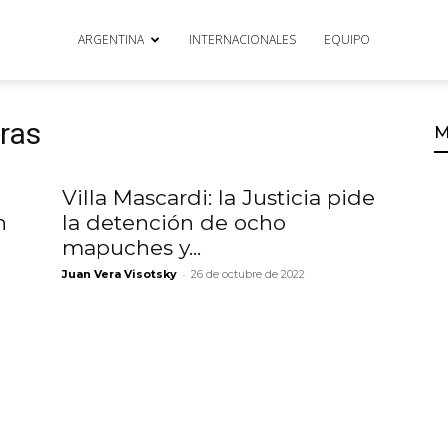
ARGENTINA
INTERNACIONALES
EQUIPO
eras
M
Villa Mascardi: la Justicia pide
n
la detención de ocho
mapuches y...
-
Juan Vera Visotsky
26 de octubre de 2022