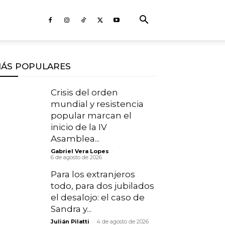
ÁS POPULARES
Crisis del orden
mundial y resistencia
popular marcan el
inicio de la IV
Asamblea...
-
Gabriel Vera Lopes
6 de agosto de 2026
Para los extranjeros
todo, para dos jubilados
el desalojo: el caso de
Sandra y...
-
Julián Pilatti
4 de agosto de 2026