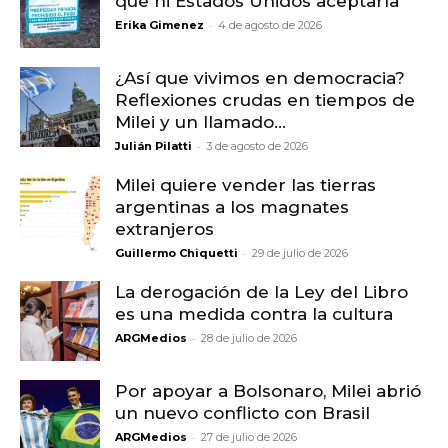
que ni Estados Unidos aceptaría
-
Erika Gimenez
4 de agosto de 2026
¿Así que vivimos en democracia?
Reflexiones crudas en tiempos de
Milei y un llamado...
-
Julián Pilatti
3 de agosto de 2026
Milei quiere vender las tierras
argentinas a los magnates
extranjeros
-
Guillermo Chiquetti
29 de julio de 2026
La derogación de la Ley del Libro
es una medida contra la cultura
-
ARGMedios
28 de julio de 2026
Por apoyar a Bolsonaro, Milei abrió
un nuevo conflicto con Brasil
-
ARGMedios
27 de julio de 2026