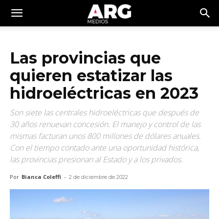
Las provincias que
quieren estatizar las
hidroeléctricas en 2023
Son siete las centrales hidroeléctricas que después de
30 años renuevan concesión. El manejo y control de las
mismas facturan unos 800 millones de dólares anuales.
Con el tiempo contado ante una oportunidad histórica,
las provincias presionan al Estado y a los privados.
Por
Bianca Coleffi
-
2 de diciembre de 2022