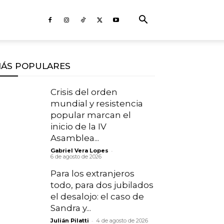
ÁS POPULARES
Crisis del orden
mundial y resistencia
popular marcan el
inicio de la IV
Asamblea...
-
Gabriel Vera Lopes
6 de agosto de 2026
Para los extranjeros
todo, para dos jubilados
el desalojo: el caso de
Sandra y...
-
Julián Pilatti
4 de agosto de 2026