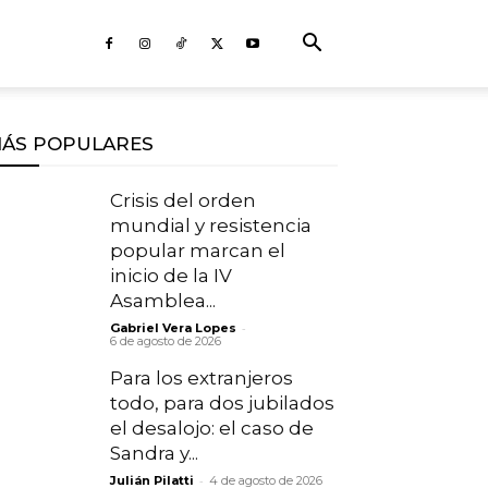
ÁS POPULARES
Crisis del orden
mundial y resistencia
popular marcan el
inicio de la IV
Asamblea...
-
Gabriel Vera Lopes
6 de agosto de 2026
Para los extranjeros
todo, para dos jubilados
el desalojo: el caso de
Sandra y...
-
Julián Pilatti
4 de agosto de 2026