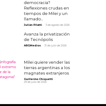
democracia?
Reflexiones crudas en
tiempos de Milei y un
llamado...
-
Julián Pilatti
3 de agosto de 2026
Avanza la privatización
de Tecnópolis
-
ARGMedios
31 de julio de 2026
Milei quiere vender las
tierras argentinas a los
magnates extranjeros
-
Guillermo Chiquetti
29 de julio de 2026