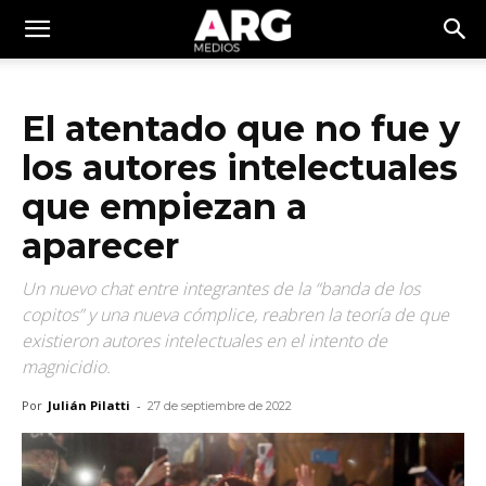
El atentado que no fue y
los autores intelectuales
que empiezan a
aparecer
Un nuevo chat entre integrantes de la “banda de los
copitos” y una nueva cómplice, reabren la teoría de que
existieron autores intelectuales en el intento de
magnicidio.
Por
Julián Pilatti
-
27 de septiembre de 2022