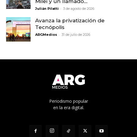
Milei y un llamado...
-
Julián Pilatti
3 de agosto de 2026
Avanza la privatización de
Tecnópolis
-
ARGMedios
31 de julio de 2026
Periodismo popular
en la era digital.