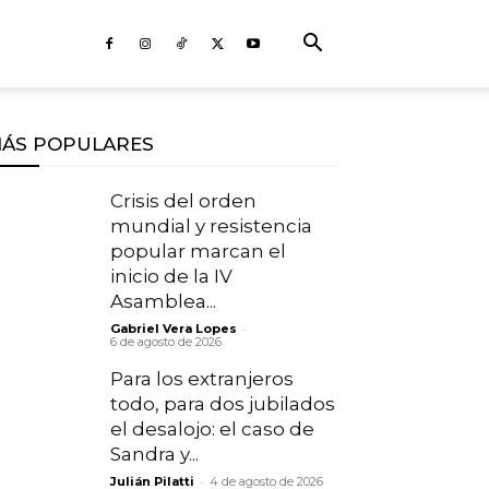
ÁS POPULARES
Crisis del orden
mundial y resistencia
popular marcan el
inicio de la IV
Asamblea...
-
Gabriel Vera Lopes
6 de agosto de 2026
Para los extranjeros
todo, para dos jubilados
el desalojo: el caso de
Sandra y...
-
Julián Pilatti
4 de agosto de 2026