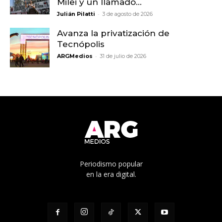
Milei y un llamado...
-
Julián Pilatti
3 de agosto de 2026
Avanza la privatización de
Tecnópolis
-
ARGMedios
31 de julio de 2026
Periodismo popular
en la era digital.