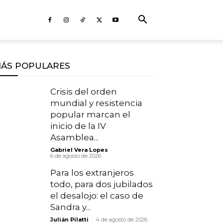
ÁS POPULARES
Crisis del orden
mundial y resistencia
popular marcan el
inicio de la IV
Asamblea...
-
Gabriel Vera Lopes
6 de agosto de 2026
Para los extranjeros
todo, para dos jubilados
el desalojo: el caso de
Sandra y...
-
Julián Pilatti
4 de agosto de 2026