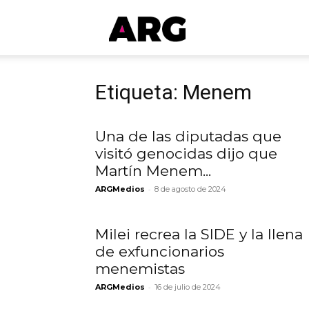
ARGmedios
Etiqueta: Menem
Una de las diputadas que
visitó genocidas dijo que
Martín Menem...
-
ARGMedios
8 de agosto de 2024
Milei recrea la SIDE y la llena
de exfuncionarios
menemistas
-
ARGMedios
16 de julio de 2024