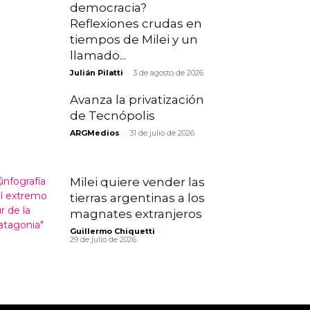
democracia?
Reflexiones crudas en
tiempos de Milei y un
llamado...
-
Julián Pilatti
3 de agosto de 2026
Avanza la privatización
de Tecnópolis
-
ARGMedios
31 de julio de 2026
Milei quiere vender las
tierras argentinas a los
magnates extranjeros
-
Guillermo Chiquetti
29 de julio de 2026