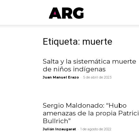
ARGmedios
Etiqueta: muerte
Salta y la sistemática muerte
de niños indígenas
-
Juan Manuel Erazo
5 de abril de 2023
Sergio Maldonado: “Hubo
amenazas de la propia Patric
Bullrich”
-
Julián Inzaugarat
1 de agosto de 2022