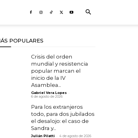
ÁS POPULARES
Crisis del orden
mundial y resistencia
popular marcan el
inicio de la IV
Asamblea...
-
Gabriel Vera Lopes
6 de agosto de 2026
Para los extranjeros
todo, para dos jubilados
el desalojo: el caso de
Sandra y...
-
Julián Pilatti
4 de agosto de 2026