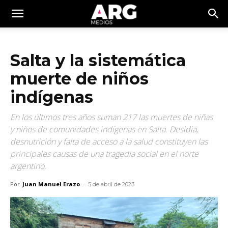
Salta y la sistemática
muerte de niños
indígenas
En los últimos tres años suman 217 las muertes de niñas
y niños de comunidades indígenas en Salta. Desidia,
desnutrición y falta de acceso a la salud constituyen las
principales causas de una tragedia social en el norte
argentino.
Por
Juan Manuel Erazo
-
5 de abril de 2023