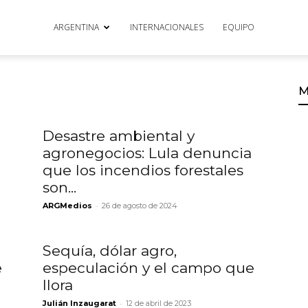
ARGENTINA
INTERNACIONALES
EQUIPO
M
Desastre ambiental y
agronegocios: Lula denuncia
que los incendios forestales
son...
-
ARGMedios
26 de agosto de 2024
Sequía, dólar agro,
e
especulación y el campo que
llora
-
Julián Inzaugarat
12 de abril de 2023