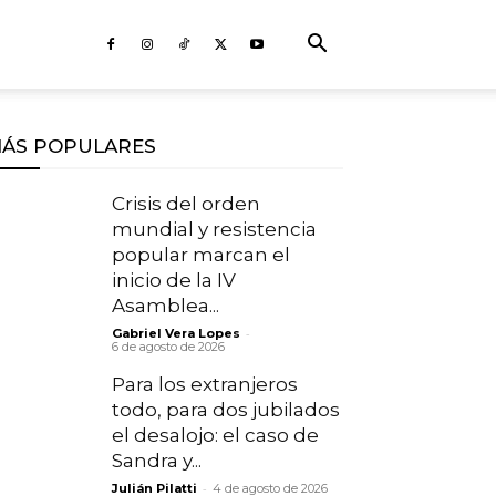
ÁS POPULARES
Crisis del orden
mundial y resistencia
popular marcan el
inicio de la IV
Asamblea...
-
Gabriel Vera Lopes
6 de agosto de 2026
Para los extranjeros
todo, para dos jubilados
el desalojo: el caso de
Sandra y...
-
Julián Pilatti
4 de agosto de 2026