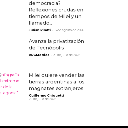
democracia?
Reflexiones crudas en
tiempos de Milei y un
llamado...
-
Julián Pilatti
3 de agosto de 2026
Avanza la privatización
de Tecnópolis
-
ARGMedios
31 de julio de 2026
Milei quiere vender las
tierras argentinas a los
magnates extranjeros
-
Guillermo Chiquetti
29 de julio de 2026