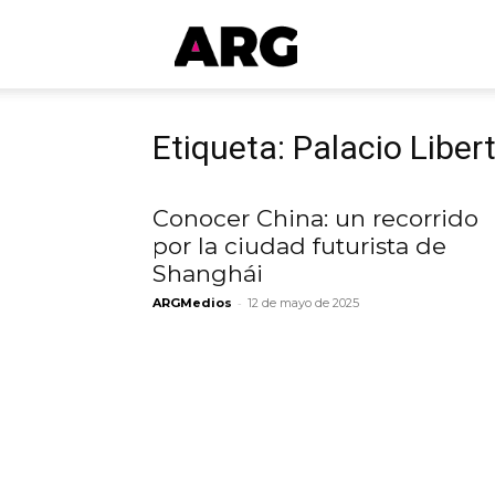
ARGmedios
Etiqueta: Palacio Liber
Conocer China: un recorrido
por la ciudad futurista de
Shanghái
-
ARGMedios
12 de mayo de 2025