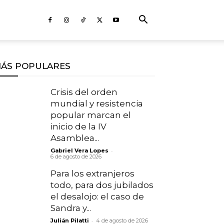
ÁS POPULARES
Crisis del orden
mundial y resistencia
popular marcan el
inicio de la IV
Asamblea...
-
Gabriel Vera Lopes
6 de agosto de 2026
Para los extranjeros
todo, para dos jubilados
el desalojo: el caso de
Sandra y...
-
Julián Pilatti
4 de agosto de 2026