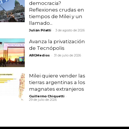
democracia?
Reflexiones crudas en
tiempos de Milei y un
llamado...
-
Julián Pilatti
3 de agosto de 2026
Avanza la privatización
de Tecnópolis
-
ARGMedios
31 de julio de 2026
Milei quiere vender las
tierras argentinas a los
magnates extranjeros
-
Guillermo Chiquetti
29 de julio de 2026