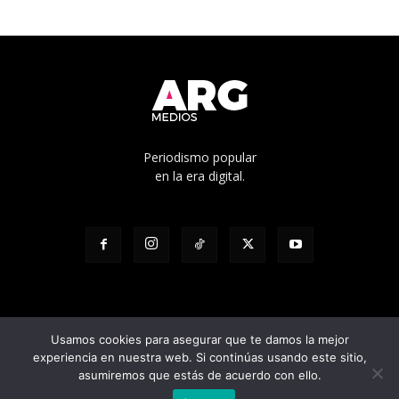
Periodismo popular
en la era digital.
Usamos cookies para asegurar que te damos la mejor
experiencia en nuestra web. Si continúas usando este sitio,
© Edicíón N° 1136 - Propietario: Cooperativa de trabajo Pacha Ltda. -
asumiremos que estás de acuerdo con ello.
Director responsable: Julian Pilatti - Calle 5 1528, La Plata, Buenos Aires