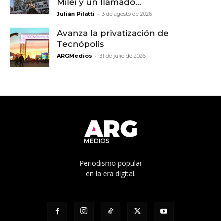
Milei y un llamado...
-
Julián Pilatti
3 de agosto de 2026
Avanza la privatización de
Tecnópolis
-
ARGMedios
31 de julio de 2026
Periodismo popular
en la era digital.