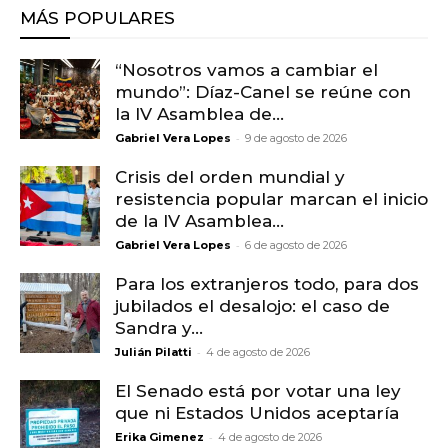
MÁS POPULARES
“Nosotros vamos a cambiar el
mundo”: Díaz-Canel se reúne con
la IV Asamblea de...
-
Gabriel Vera Lopes
9 de agosto de 2026
Crisis del orden mundial y
resistencia popular marcan el inicio
de la IV Asamblea...
-
Gabriel Vera Lopes
6 de agosto de 2026
Para los extranjeros todo, para dos
jubilados el desalojo: el caso de
Sandra y...
-
Julián Pilatti
4 de agosto de 2026
El Senado está por votar una ley
que ni Estados Unidos aceptaría
-
Erika Gimenez
4 de agosto de 2026