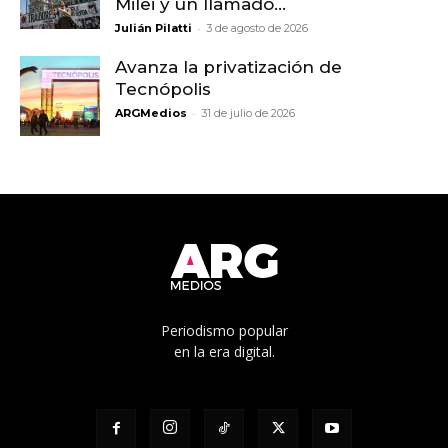
Milei y un llamado...
-
Julián Pilatti
3 de agosto de 2026
Avanza la privatización de
Tecnópolis
-
ARGMedios
31 de julio de 2026
Periodismo popular
en la era digital.