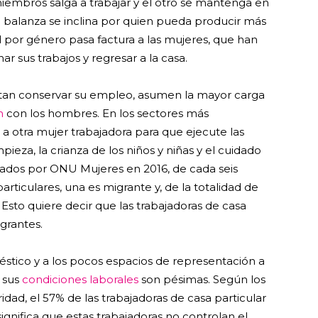
miembros salga a trabajar y el otro se mantenga en
la balanza se inclina por quien pueda producir más
ial por género pasa factura a las mujeres, que han
 sus trabajos y regresar a la casa.
entan conservar su empleo, asumen la mayor carga
n
con los hombres. En los sectores más
r a otra mujer trabajadora para que ejecute las
pieza, la crianza de los niños y niñas y el cuidado
itados por ONU Mujeres en 2016, de cada seis
articulares, una es migrante y, de la totalidad de
 Esto quiere decir que las trabajadoras de casa
grantes.
éstico y a los pocos espacios de representación a
, sus
condiciones laborales
son pésimas. Según los
ridad, el 57% de las trabajadoras de casa particular
 significa que estas trabajadoras no controlan el