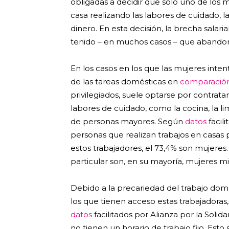
obligadas a decidir que solo uno de los 
casa realizando las labores de cuidado, 
dinero. En esta decisión, la brecha salar
tenido – en muchos casos – que abandonar
En los casos en los que las mujeres int
de las tareas domésticas en
comparació
privilegiados, suele optarse por contrata
labores de cuidado, como la cocina, la lim
de personas mayores. Según
datos
facil
personas que realizan trabajos en casas p
estos trabajadores, el 73,4% son mujeres.
particular son, en su mayoría, mujeres mi
Debido a la precariedad del trabajo dom
los que tienen acceso estas trabajadoras
datos
facilitados por Alianza por la Solida
no tienen un horario de trabajo fijo. Esto