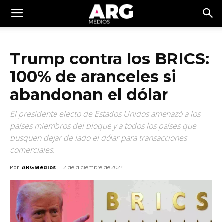
Trump contra los BRICS:
100% de aranceles si
abandonan el dólar
El presidente electo de Estados Unidos amenazó a los
países miembros del bloque y a todos los países que
busquen dejar de lado el dólar para transacciones
comerciales.
Por
ARGMedios
-
2 de diciembre de 2024