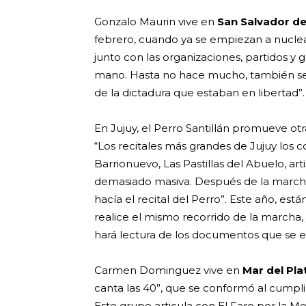
Gonzalo Maurin vive en
San Salvador de
febrero, cuando ya se empiezan a nucle
junto con las organizaciones, partidos y
mano. Hasta no hace mucho, también se
de la dictadura que estaban en libertad”.
En Jujuy, el Perro Santillán promueve otra
“Los recitales más grandes de Jujuy los
Barrionuevo, Las Pastillas del Abuelo, art
demasiado masiva. Después de la marcha 
hacía el recital del Perro”. Este año, e
realice el mismo recorrido de la marcha
hará lectura de los documentos que se 
Carmen Dominguez vive en
Mar del Pla
canta las 40”, que se conformó al cumplir
Este grupo articula con El Faro por la Me