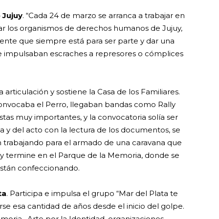
 Jujuy
. “Cada 24 de marzo se arranca a trabajar en
ar los organismos de derechos humanos de Jujuy,
 gente que siempre está para ser parte y dar una
 impulsaban escraches a represores o cómplices
 articulación y sostiene la Casa de los Familiares.
 convocaba el Perro, llegaban bandas como Rally
istas muy importantes, y la convocatoria solía ser
y del acto con la lectura de los documentos, se
stán trabajando para el armado de una caravana que
, y termine en el Parque de la Memoria, donde se
están confeccionando.
ta
. Participa e impulsa el grupo “Mar del Plata te
se esa cantidad de años desde el inicio del golpe.
moria, Arte por la Identidad, organizaciones,