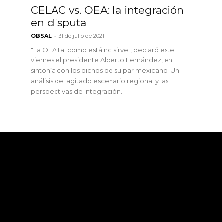
CELAC vs. OEA: la integración
en disputa
-
OBSAL
31 de julio de 2021
"La OEA tal como está no sirve", declaró este
viernes el presidente Alberto Fernández, en
sintonía con los dichos de su par mexicano. Un
análisis del agitado escenario regional y las
perspectivas de integración.