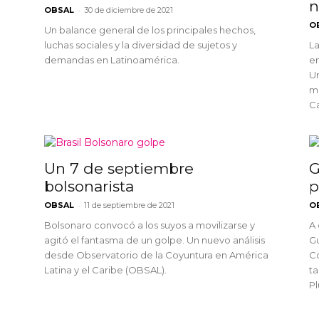
n
-
OBSAL
30 de diciembre de 2021
O
Un balance general de los principales hechos,
luchas sociales y la diversidad de sujetos y
La
demandas en Latinoamérica.
en
U
mi
Ca
Un 7 de septiembre
G
bolsonarista
p
-
OBSAL
11 de septiembre de 2021
O
Bolsonaro convocó a los suyos a movilizarse y
A 
agitó el fantasma de un golpe. Un nuevo análisis
Gu
desde Observatorio de la Coyuntura en América
Co
Latina y el Caribe (OBSAL).
t
Pl