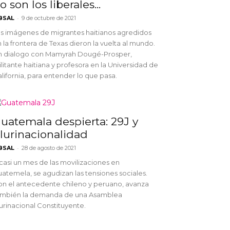
o son los liberales...
-
BSAL
9 de octubre de 2021
s imágenes de migrantes haitianos agredidos
 la frontera de Texas dieron la vuelta al mundo.
n dialogo con Mamyrah Dougé-Prosper,
litante haitiana y profesora en la Universidad de
lifornia, para entender lo que pasa.
uatemala despierta: 29J y
lurinacionalidad
-
BSAL
28 de agosto de 2021
casi un mes de las movilizaciones en
atemela, se agudizan las tensiones sociales.
n el antecedente chileno y peruano, avanza
ambién la demanda de una Asamblea
urinacional Constituyente.