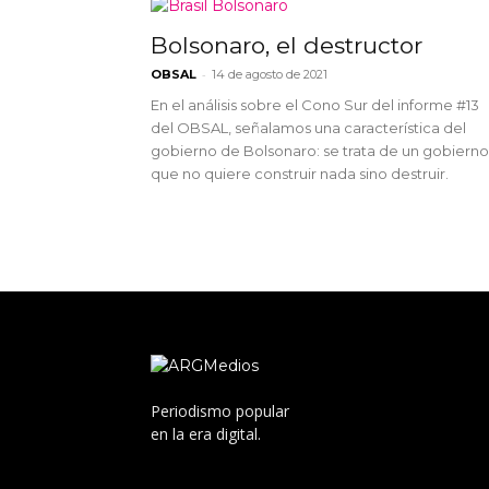
Bolsonaro, el destructor
-
OBSAL
14 de agosto de 2021
En el análisis sobre el Cono Sur del informe #13
del OBSAL, señalamos una característica del
gobierno de Bolsonaro: se trata de un gobierno
que no quiere construir nada sino destruir.
Periodismo popular
en la era digital.