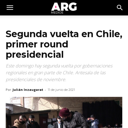
Segunda vuelta en Chile,
primer round
presidencial
Este domingo hay segunda vuelta por gobernaciones
regionales en gran parte de Chile. Antesala de las
presidenciales de noviembre.
Por
Julián Inzaugarat
-
11 de junio de 2021