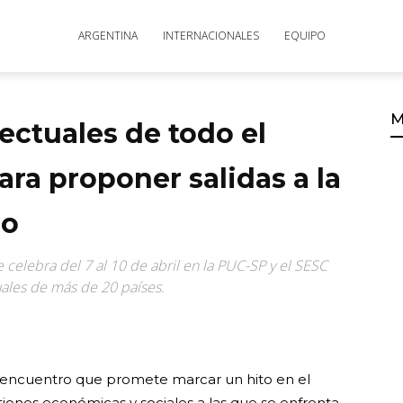
ARGENTINA
INTERNACIONALES
EQUIPO
M
ectuales de todo el
ra proponer salidas a la
mo
celebra del 7 al 10 de abril en la PUC-SP y el SESC
uales de más de 20 países.
 un encuentro que promete marcar un hito en el
tiones económicas y sociales a las que se enfrenta