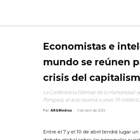
ARGmedios
Economistas e intel
mundo se reúnen pa
crisis del capitalis
La Conferencia Dilemas de la Humanidad se 
Pompeia; el acto reunirá a unos 70 intelect
Por
ARGMedios
-
3 de abril de 2025
Entre el 7 y el 10 de abril tendrá lugar
debate global sobre las principales cues