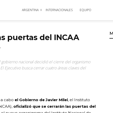
ARGENTINA
INTERNACIONALES
EQUIPO
M
las puertas del INCAA
”
 gobierno nacional decidió el cierre del organismo
El Ejecutivo busca cerrar cuatro áreas claves del
o a cabo
el Gobierno de Javier Milei
, el Instituto
INCAA),
oficializó que se cerrarán las puertas del
 el nuevo organigrama del Instituto Nacional de