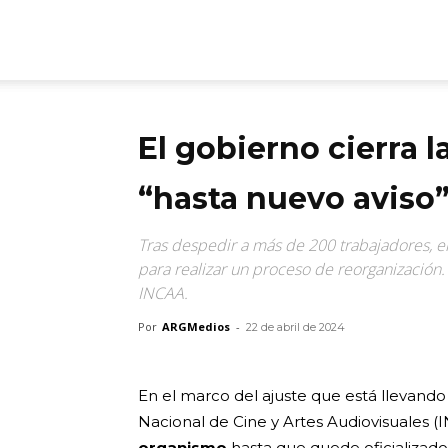
ARGmedios
El gobierno cierra 
“hasta nuevo aviso
Tras despedir a más de 200 trabajadores, el
para realizar un proceso de reorganización. 
INCAA.
Por
ARGMedios
-
22 de abril de 2024
En el marco del ajuste que está llevand
Nacional de Cine y Artes Audiovisuales (
organismo
hasta que quede oficializado