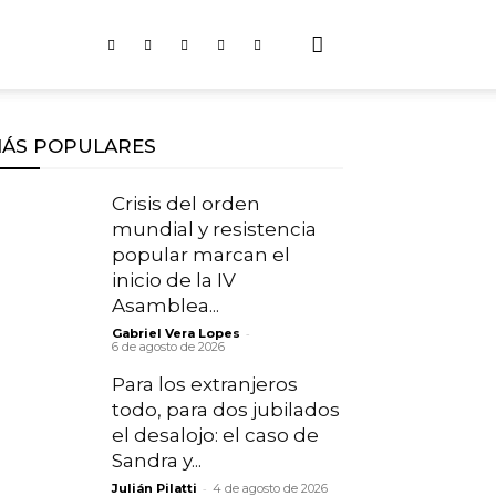
ÁS POPULARES
Crisis del orden
mundial y resistencia
popular marcan el
inicio de la IV
Asamblea...
-
Gabriel Vera Lopes
6 de agosto de 2026
Para los extranjeros
todo, para dos jubilados
el desalojo: el caso de
Sandra y...
-
Julián Pilatti
4 de agosto de 2026