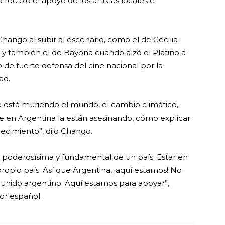
 recibió el apoyo de los artistas locales e
ango al subir al escenario, como el de Cecilia
 y también el de Bayona cuando alzó el Platino a
 de fuerte defensa del cine nacional por la
ad.
 está muriendo el mundo, el cambio climático,
e en Argentina la están asesinando, cómo explicar
adecimiento”, dijo Chango.
n poderosísima y fundamental de un país. Estar en
propio país. Así que Argentina, ¡aquí estamos! No
e unido argentino. Aquí estamos para apoyar”,
or español.