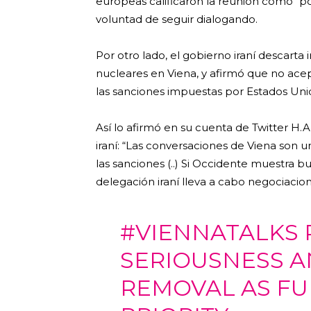
europeas calificaron la reunión como “pos
voluntad de seguir dialogando.
Por otro lado, el gobierno iraní descart
nucleares en Viena, y afirmó que no ace
las sanciones impuestas por Estados Unid
Así lo afirmó en su cuenta de Twitter H.A
iraní: “Las conversaciones de Viena son 
las sanciones (..) Si Occidente muestra 
delegación iraní lleva a cabo negociacione
#VIENNATALKS
SERIOUSNESS A
REMOVAL AS F