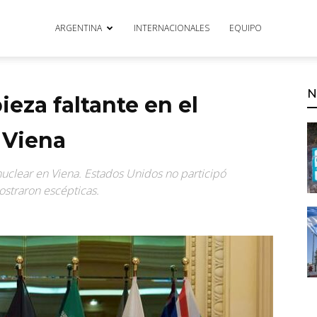
ARGENTINA
INTERNACIONALES
EQUIPO
N
ieza faltante en el
 Viena
 nuclear en Viena. Estados Unidos no participó
ostraron escépticas.