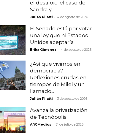
el desalojo: el caso de
Sandra y...
-
Julián Pilatti
4 de agosto de 2026
El Senado está por votar
una ley que ni Estados
Unidos aceptaría
-
Erika Gimenez
4 de agosto de 2026
¿Así que vivimos en
democracia?
Reflexiones crudas en
tiempos de Milei y un
llamado...
-
Julián Pilatti
3 de agosto de 2026
Avanza la privatización
de Tecnópolis
-
ARGMedios
31 de julio de 2026