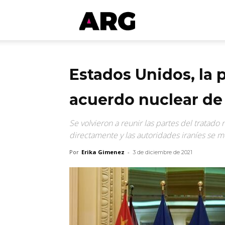
ARGmedios
Estados Unidos, la p
acuerdo nuclear de
Se volvieron a reunir las partes del tratado
directamente y las autoridades iraníes se m
Por
Erika Gimenez
-
3 de diciembre de 2021