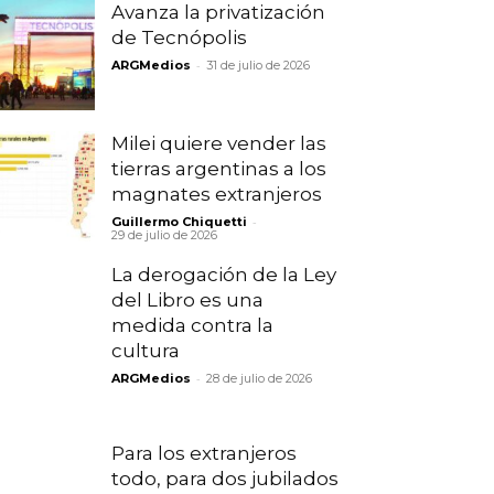
Avanza la privatización
de Tecnópolis
-
ARGMedios
31 de julio de 2026
Milei quiere vender las
tierras argentinas a los
magnates extranjeros
-
Guillermo Chiquetti
29 de julio de 2026
La derogación de la Ley
del Libro es una
medida contra la
cultura
-
ARGMedios
28 de julio de 2026
Para los extranjeros
todo, para dos jubilados