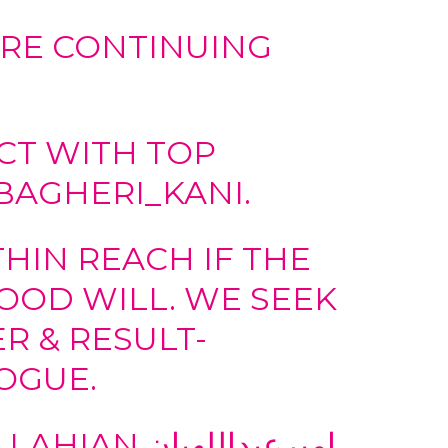
ARE CONTINUING
CT WITH TOP
BAGHERI_KANI
.
HIN REACH IF THE
OD WILL. WE SEEK
R & RESULT-
OGUE.
امیرعبداللهی