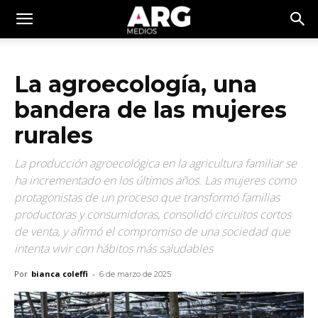
La agroecología, una
bandera de las mujeres
rurales
La producción agroecológica en la agricultura familiar se
ha incrementado en los últimos años. Las mujeres como
protagonistas de un proceso que transformó familias
productoras y consumidoras, consolidó circuitos cortos
de venta, y afirmó el compromiso de una sociedad que
intenta vivir con hábitos más saludables
Por
bianca coleffi
-
6 de marzo de 2025