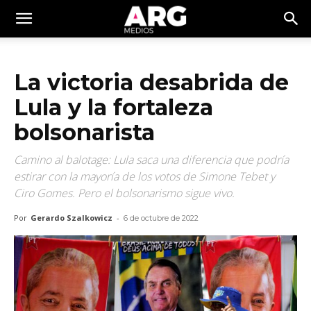
La victoria desabrida de
Lula y la fortaleza
bolsonarista
Camino al balotage: Lula saca una diferencia que podría
estirar con la mayoría de los votos de Simone Tebet y
Ciro Gomes. Pero el bolsonarismo sigue vivo.
Por
Gerardo Szalkowicz
-
6 de octubre de 2022