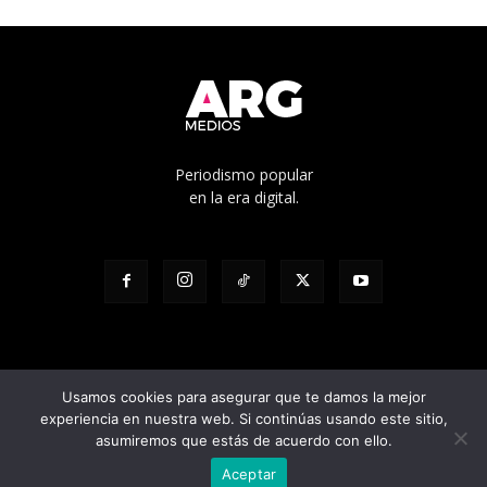
Periodismo popular
en la era digital.
Usamos cookies para asegurar que te damos la mejor
experiencia en nuestra web. Si continúas usando este sitio,
© Edicíón N° 1136 - Propietario: Cooperativa de trabajo Pacha Ltda. -
asumiremos que estás de acuerdo con ello.
Director responsable: Julian Pilatti - Calle 5 1528, La Plata, Buenos Aires
Aceptar
- Registro D.N.D.A Nº RL-2023-95604808-APN-DNDA#MJ