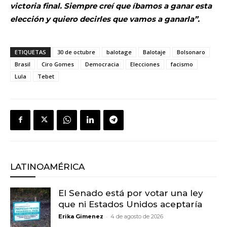
victoria final. Siempre creí que íbamos a ganar esta
elección y quiero decirles que vamos a ganarla”.
ETIQUETAS
30 de octubre
balotage
Balotaje
Bolsonaro
Brasil
Ciro Gomes
Democracia
Elecciones
facismo
Lula
Tebet
LATINOAMÉRICA
El Senado está por votar una ley
que ni Estados Unidos aceptaría
-
Erika Gimenez
4 de agosto de 2026