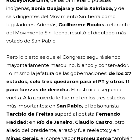
Robeyoncé Lim
a, de las primeras diputadas
indígenas,
Sonia Guajajara y Celia Xakriaba,
y de
seis dirigentes del Movimiento Sin Tierra como
legisladores. Además,
Guillherme Boulos,
referente
del Movimiento Sin Techo, resultó el diputado más
votado de San Pablo.
Pero lo cierto es que el Congreso seguirá siendo
mayoritariamente masculino, blanco y conservador.
Lo mismo la jefatura de las gobernaciones:
de los 27
estados, sólo tres quedaron para el PT y otros 11
para fuerzas de derecha.
El resto irá a segunda
vuelta. A la izquierda le fue mal en los tres estados
más importantes: en
San Pablo,
el bolsonarista
Tarcísio de Freitas
superó al petista
Fernando
Haddad;
en
Río de Janeiro,
Claudio Castro
, otro
aliado del presidente, arrasó y fue reelecto; y en
Minas Gerais
, el conservador
Romeu Zema
también