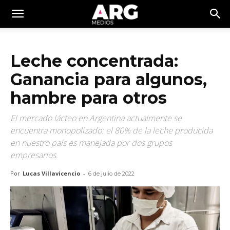
Leche concentrada:
Ganancia para algunos,
hambre para otros
El mercado lácteo en Argentina actualmente se
encuentra monopolizado: el 80% de la leche producida
en nuestro país es manejada por dos grupos
empresarios.
Por
Lucas Villavicencio
-
6 de julio de 2022