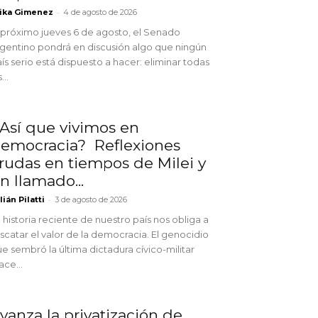
-
ika Gimenez
4 de agosto de 2026
 próximo jueves 6 de agosto, el Senado
gentino pondrá en discusión algo que ningún
ís serio está dispuesto a hacer: eliminar todas
...
Así que vivimos en
emocracia? Reflexiones
rudas en tiempos de Milei y
n llamado...
-
lián Pilatti
3 de agosto de 2026
 historia reciente de nuestro país nos obliga a
scatar el valor de la democracia. El genocidio
e sembró la última dictadura cívico-militar
ace...
vanza la privatización de