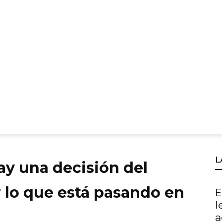
L
ay una decisión del
 lo que está pasando en
E
l
a