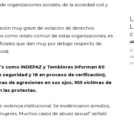
organizaciones sociales, de la sociedad civil y
L
L
tuación muy grave de violación de derechos
c
s como relato común de estas organizaciones, es
A
 oficiales que dan muy por debajo respecto de
El
oldi.
de
mu
G’s como INDEPAZ y Temblores informan 60
 seguridad y 18 en proceso de verificación),
mas de agresiones en sus ojos, 955 víctimas de
n las protestas.
violencia institucional. Se evidenciaron arrestos,
 a mujeres. Muchos casos de abuso sexual” señaló