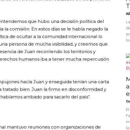
T
A
 entendemos que hubo una decisión política del
La
de
 la comisión. En estos días se le había negado la
en
tica de ocultar a la comunidad internacional lo
tr
una persona de mucha visibilidad, y creemos que
encia de Juan recorriendo los territorios y
 derechos humanos iba a tener mucha repercusión
M
mpujones hacía Juan y enseguida tenían una carta
a
tratado bien. Juan la firmo en disconformidad y
e
 habíamos arribado para sacarlo del país”.
Gu
El
Fe
i
ional mantuvo reuniones con organizaciones de
la.