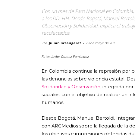
Con un mes de Paro Nacional en Colombia, cr
a los DD. HH. Desde Bogotá, Manuel Bertoldi
Observación y Solidaridad, explica el traba
recolectados.
Por
Julián Inzaugarat
-
29 de mayo de 2021
Foto: Javier Gomez Fernández
En Colombia continua la represión por pa
las denuncias sobre violencia estatal. De
Solidaridad y Observación
, integrada por
sociales, con el objetivo de realizar un i
humanos.
Desde Bogotá, Manuel Bertoldi, Integrant
con ARGMedios sobre la llegada de la de
los objetivos e impresiones obtenidas du