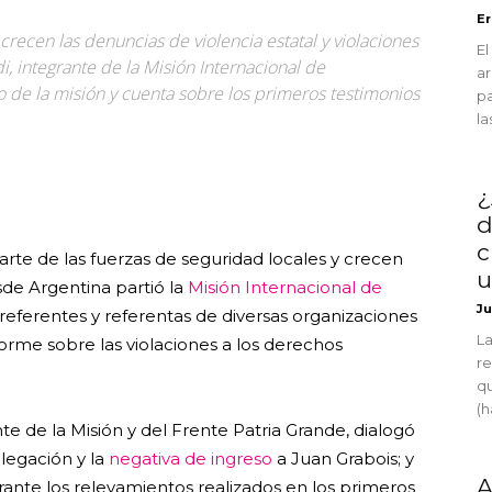
Er
ecen las denuncias de violencia estatal y violaciones
El
, integrante de la Misión Internacional de
ar
jo de la misión y cuenta sobre los primeros testimonios
pa
las
¿
d
c
rte de las fuerzas de seguridad locales y crecen
u
sde Argentina partió la
Misión Internacional de
Ju
 referentes y referentas de diversas organizaciones
La
nforme sobre las violaciones a los derechos
re
qu
(h
e de la Misión y del Frente Patria Grande, dialogó
legación y la
negativa de ingreso
a Juan Grabois; y
A
rante los relevamientos realizados en los primeros