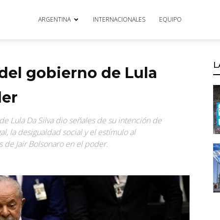
ARGENTINA
INTERNACIONALES
EQUIPO
L
del gobierno de Lula
der
e Lula Da Silva dio señales de su intención de
l, la desigualdad social y el estímulo al
de Jair Bolsonaro en el poder.