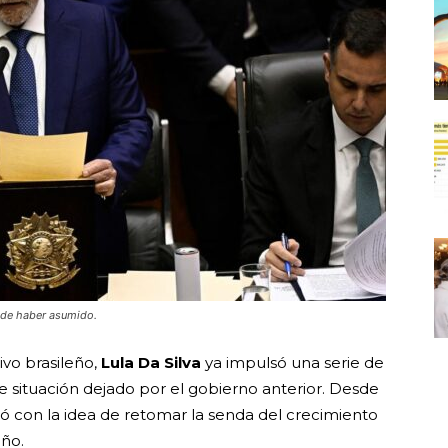
s de haber asumido.
ivo brasileño,
Lula Da Silva
ya impulsó una serie de
 situación dejado por el gobierno anterior. Desde
tió con la idea de retomar la senda del crecimiento
eño.