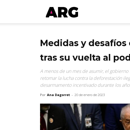
ARGmedios
Medidas y desafíos 
tras su vuelta al po
A menos de un mes de asumir, el gobierno d
retomar la lucha contra la deforestación ilega
desarmamento incentivado durante los años 
Por
Ana Dagorret
-
20 de enero de 2023