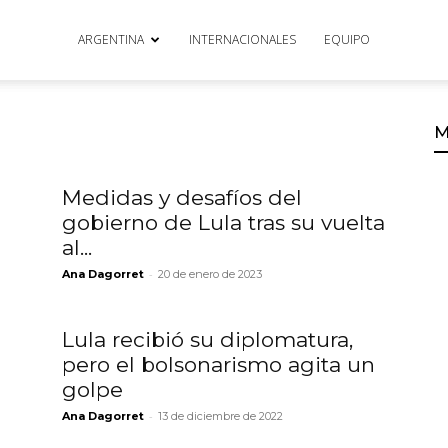
ARGENTINA
INTERNACIONALES
EQUIPO
M
Medidas y desafíos del
gobierno de Lula tras su vuelta
al...
-
Ana Dagorret
20 de enero de 2023
Lula recibió su diplomatura,
pero el bolsonarismo agita un
golpe
-
Ana Dagorret
13 de diciembre de 2022