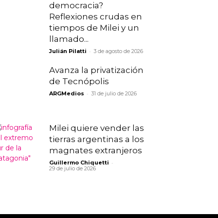
democracia?
Reflexiones crudas en
tiempos de Milei y un
llamado...
-
Julián Pilatti
3 de agosto de 2026
Avanza la privatización
de Tecnópolis
-
ARGMedios
31 de julio de 2026
Milei quiere vender las
tierras argentinas a los
magnates extranjeros
-
Guillermo Chiquetti
29 de julio de 2026