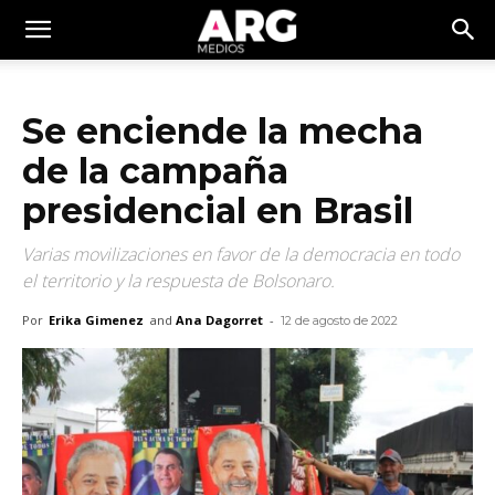
Se enciende la mecha
de la campaña
presidencial en Brasil
Varias movilizaciones en favor de la democracia en todo
el territorio y la respuesta de Bolsonaro.
Por
Erika Gimenez
and
Ana Dagorret
-
12 de agosto de 2022