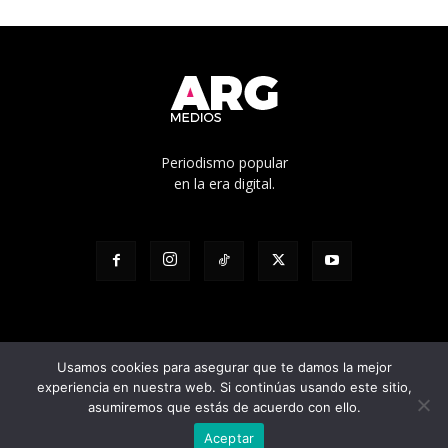
Periodismo popular
en la era digital.
Usamos cookies para asegurar que te damos la mejor
experiencia en nuestra web. Si continúas usando este sitio,
© Edicíón N° 1136 - Propietario: Cooperativa de trabajo Pacha Ltda. -
asumiremos que estás de acuerdo con ello.
Director responsable: Julian Pilatti - Calle 5 1528, La Plata, Buenos Aires
Aceptar
- Registro D.N.D.A Nº RL-2023-95604808-APN-DNDA#MJ