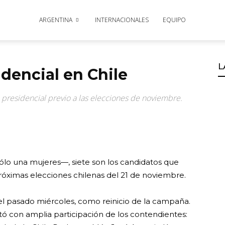
ARGENTINA
INTERNACIONALES
EQUIPO
L
dencial en Chile
 presidencial previo a las elecciones de noviembre.
lo una mujeres—, siete son los candidatos que
róximas elecciones chilenas del 21 de noviembre.
 el pasado miércoles, como reinicio de la campaña.
tó con amplia participación de los contendientes: