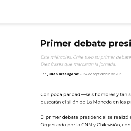
ARGmedios
Primer debate presi
Este miércoles, Chile tuvo su primer debate
Diez frases que marcaron la jornada.
Por
Julián Inzaugarat
-
24 de septiembre de 2021
Con poca paridad —seis hombres y tan só
buscarán el sillón de La Moneda en las p
El primer debate presidencial se realizó
Organizado por la CNN y Chilevisión, con