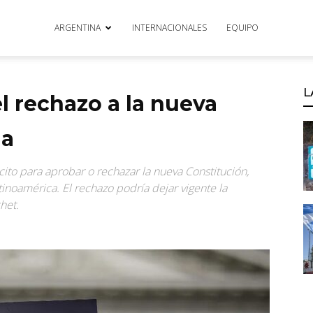
ARGENTINA
INTERNACIONALES
EQUIPO
L
l rechazo a la nueva
na
cito para aprobar o rechazar la nueva Constitución,
inoamérica. El rechazo podría dejar vigente la
chet.