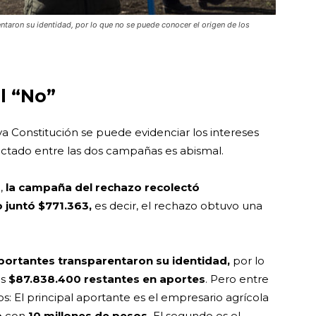
ntaron su identidad, por lo que no se puede conocer el origen de los
l “No”
a Constitución se puede evidenciar los intereses
lectado entre las dos campañas es abismal.
,
la campaña del rechazo recolectó
 juntó $771.363,
es decir, el rechazo obtuvo una
ortantes transparentaron su identidad,
por lo
os
$87.838.400 restantes en aportes
. Pero entre
os: El principal aportante es el empresario agrícola
o
con
10 millones de pesos.
El segundo es el