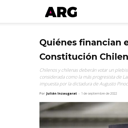
ARGmedios
Quiénes financian e
Constitución Chile
Chilenos y chilenas deberán votar un plebis
considerada como la más progresista de Lat
impuesta por la dictadura de Augusto Pino
Por
Julián Inzaugarat
-
1 de septiembre de 2022