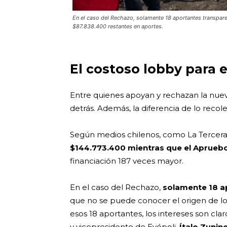
En el caso del Rechazo, solamente 18 aportantes transpare
$87.838.400 restantes en aportes.
El costoso lobby para e
Entre quienes apoyan y rechazan la nuev
detrás. Además, la diferencia de lo reco
Según medios chilenos, como La Tercera
$144.773.400 mientras que el Apruebo
financiación 187 veces mayor.
En el caso del Rechazo,
solamente 18 ap
que no se puede conocer el origen de l
esos 18 aportantes, los intereses son clar
y vicepresidente de Evópoli,
Ítalo Zunin