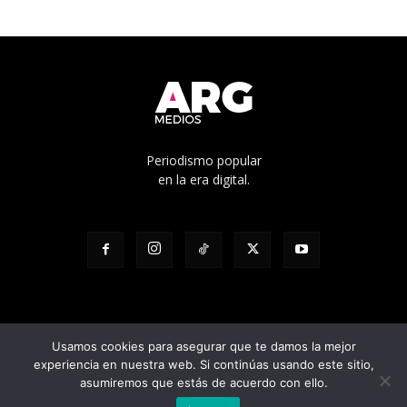
Periodismo popular
en la era digital.
Usamos cookies para asegurar que te damos la mejor
experiencia en nuestra web. Si continúas usando este sitio,
© Edicíón N° 1136 - Propietario: Cooperativa de trabajo Pacha Ltda. -
asumiremos que estás de acuerdo con ello.
Director responsable: Julian Pilatti - Calle 5 1528, La Plata, Buenos Aires