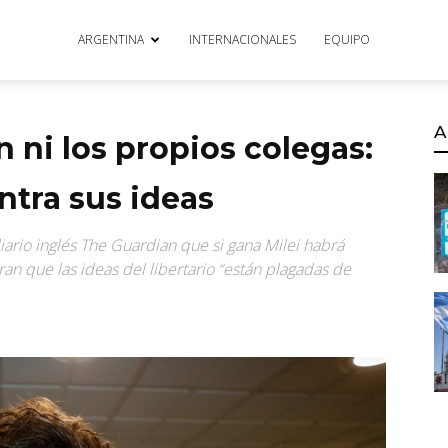
ARGENTINA
INTERNACIONALES
EQUIPO
A
n ni los propios colegas:
ntra sus ideas
ario inglés The Guardian que si gana Milei habrá
an que las ideas del libertario “están plagadas de