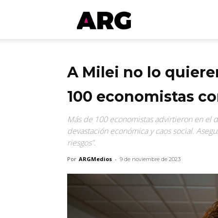
ARGmedios
A Milei no lo quiere
100 economistas co
Más de 100 economistas advirtieron en el di
devastación económica y caos social. Asegur
riesgos”.
Por
ARGMedios
-
9 de noviembre de 2023