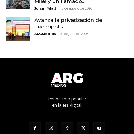
Milei y un llamado...
-
Julián Pilatti
3 de agosto de 2026
Avanza la privatización de
Tecnópolis
-
ARGMedios
31 de julio de 2026
Periodismo popular
en la era digital.