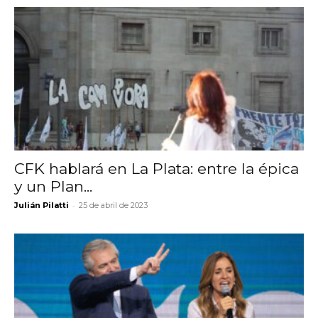
CFK hablará en La Plata: entre la épica
y un Plan...
-
Julián Pilatti
25 de abril de 2023