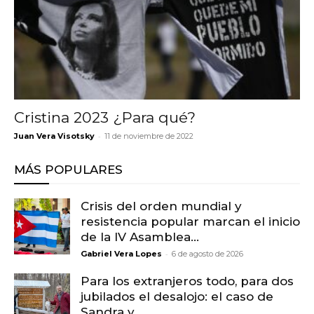
Cristina 2023 ¿Para qué?
-
Juan Vera Visotsky
11 de noviembre de 2022
MÁS POPULARES
Crisis del orden mundial y
resistencia popular marcan el inicio
de la IV Asamblea...
-
Gabriel Vera Lopes
6 de agosto de 2026
Para los extranjeros todo, para dos
jubilados el desalojo: el caso de
Sandra y...