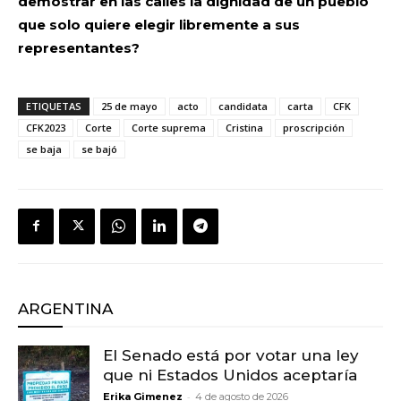
demostrar en las calles la dignidad de un pueblo
que solo quiere elegir libremente a sus
representantes?
ETIQUETAS
25 de mayo
acto
candidata
carta
CFK
CFK2023
Corte
Corte suprema
Cristina
proscripción
se baja
se bajó
ARGENTINA
El Senado está por votar una ley
que ni Estados Unidos aceptaría
-
Erika Gimenez
4 de agosto de 2026