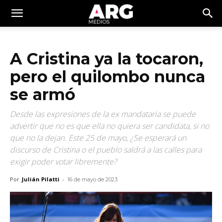
A Cristina ya la tocaron,
pero el quilombo nunca
se armó
Desde las expresiones de la ex mandataria se puede
advertir que no es que ella no quiera ser candidata, si no
que no la dejan. Este 25 de mayo, ¿Se esperará un
discurso de Cristina o el pueblo saldrá a las calles para
exigir poder votar libremente?
Por
Julián Pilatti
-
16 de mayo de 2023