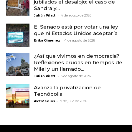
jubilados el desalojo: el caso de
Sandra y...
-
Julián Pilatti
4 de agosto de 2026
El Senado está por votar una ley
que ni Estados Unidos aceptaría
-
Erika Gimenez
4 de agosto de 2026
¿Así que vivimos en democracia?
Reflexiones crudas en tiempos de
Milei y un llamado...
-
Julián Pilatti
3 de agosto de 2026
Avanza la privatización de
Tecnópolis
-
ARGMedios
31 de julio de 2026