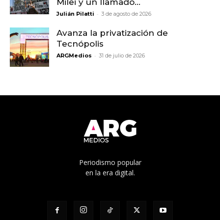
Milei y un llamado...
-
Julián Pilatti
3 de agosto de 2026
Avanza la privatización de
Tecnópolis
-
ARGMedios
31 de julio de 2026
Periodismo popular
en la era digital.