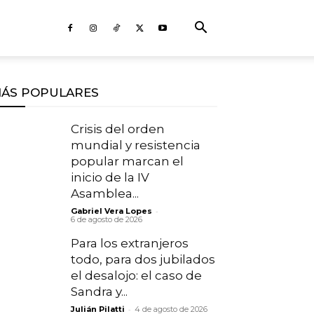
ÁS POPULARES
Crisis del orden
mundial y resistencia
popular marcan el
inicio de la IV
Asamblea...
-
Gabriel Vera Lopes
6 de agosto de 2026
Para los extranjeros
todo, para dos jubilados
el desalojo: el caso de
Sandra y...
-
Julián Pilatti
4 de agosto de 2026