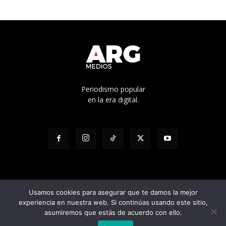
Periodismo popular
en la era digital.
Usamos cookies para asegurar que te damos la mejor
experiencia en nuestra web. Si continúas usando este sitio,
© Edicíón N° 1136 - Propietario: Cooperativa de trabajo Pacha Ltda. -
asumiremos que estás de acuerdo con ello.
Director responsable: Julian Pilatti - Calle 5 1528, La Plata, Buenos Aires